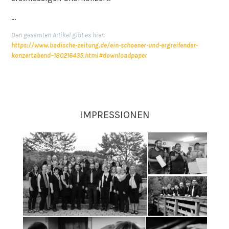
…
Den gesamten Artikel gibt es hier:
https://www.badische-zeitung.de/ein-schoener-und-ergreifender-
konzertabend–180216435.html#downloadpaper
IMPRESSIONEN