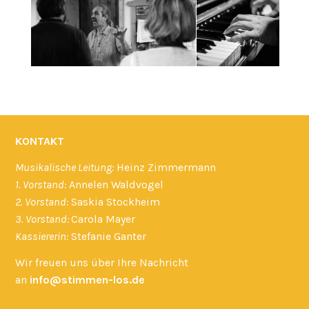
KONTAKT
Musikalische Leitung:
Heinz Zimmermann
1. Vorstand:
Annelen Waldvogel
2. Vorstand:
Saskia Stockheim
3. Vorstand:
Carola Mayer
Kassiererin:
Stefanie Ganter
Wir freuen uns über Ihre Nachricht
an
info@stimmen-los.de