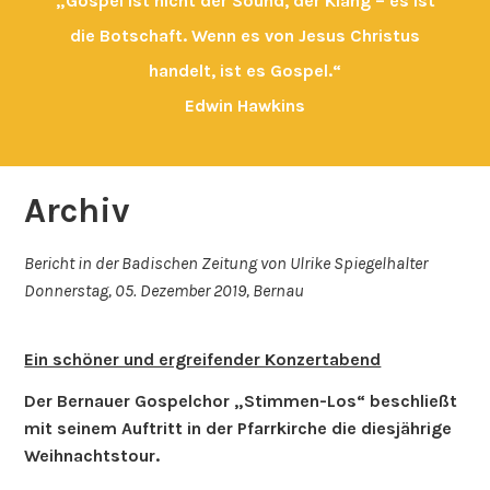
„Gospel ist nicht der Sound, der Klang – es ist
die Botschaft. Wenn es von Jesus Christus
handelt, ist es Gospel.“
Edwin Hawkins
Archiv
Bericht in der Badischen Zeitung von Ulrike Spiegelhalter
Donnerstag, 05. Dezember 2019, Bernau
Ein schöner und ergreifender Konzertabend
Der Bernauer Gospelchor „Stimmen-Los“ beschließt
mit seinem Auftritt in der Pfarrkirche die diesjährige
Weihnachtstour.