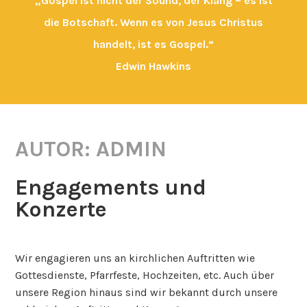
„Gospel ist nicht der Sound, der Klang – es ist
die Botschaft. Wenn es von Jesus Christus
handelt, ist es Gospel.“
Edwin Hawkins
AUTOR:
ADMIN
Engagements und
Konzerte
6.
september
Wir engagieren uns an kirchlichen Auftritten wie
2019
Gottesdienste, Pfarrfeste, Hochzeiten, etc. Auch über
unsere Region hinaus sind wir bekannt durch unsere