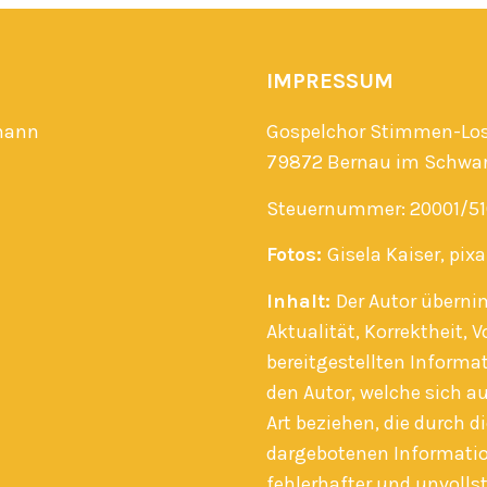
IMPRESSUM
mann
Gospelchor Stimmen-Los
79872 Bernau im Schwa
Steuernummer: 20001/51
Fotos:
Gisela Kaiser, pix
Inhalt:
Der Autor überni
Aktualität, Korrektheit, V
bereitgestellten Inform
den Autor, welche sich au
Art beziehen, die durch 
dargebotenen Informatio
fehlerhafter und unvolls