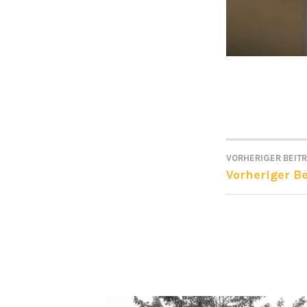
VORHERIGER BEIT
BEITRA
Vorheriger Be