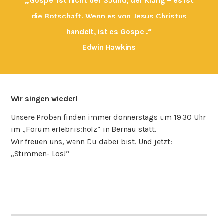
„Gospel ist nicht der Sound, der Klang – es ist
die Botschaft. Wenn es von Jesus Christus
handelt, ist es Gospel.“
Edwin Hawkins
Wir singen wieder!
Unsere Proben finden immer donnerstags um 19.30 Uhr
im „Forum erlebnis:holz“ in Bernau statt.
Wir freuen uns, wenn Du dabei bist. Und jetzt:
„Stimmen- Los!“